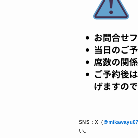
SNS：X（
＠mikawayu0
い。